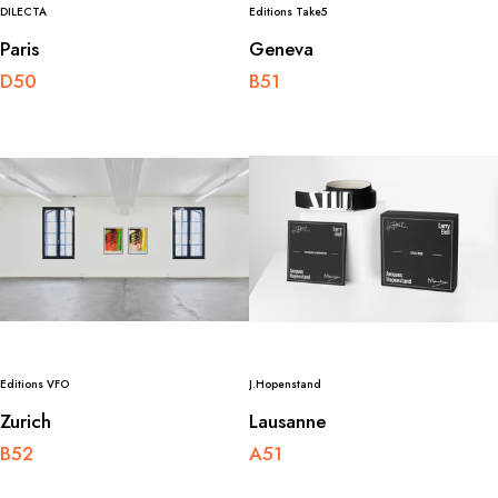
DILECTA
Editions Take5
Paris
Geneva
D50
B51
Editions VFO
J.Hopenstand
Zurich
Lausanne
B52
A51