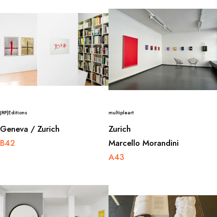
JRP|Editions
multipleart
Geneva / Zurich
Zurich
B42
Marcello Morandini
A43