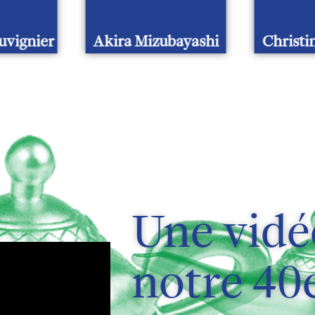
auvignier
Akira Mizubayashi
Chris
Une vidé
notre 40e