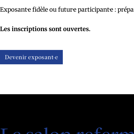
Exposant·e fidèle ou futur·e participant·e : prép
Les inscriptions sont ouvertes.
Devenir exposant·e