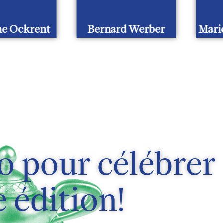
tine Ockrent
Bernard Werber
Mar
o pour célébrer
 édition!