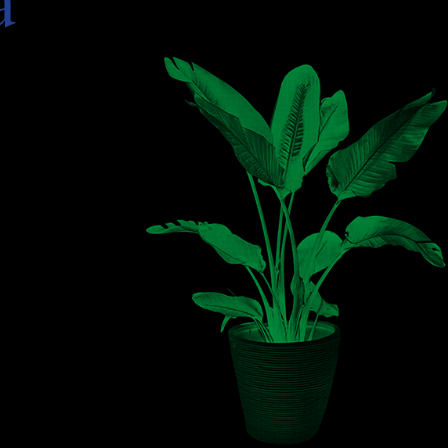
a
nous
oyeux