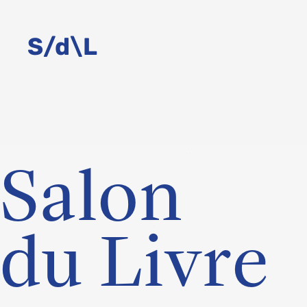
Aller
au
S/d\L
contenu
Salon
du Livre