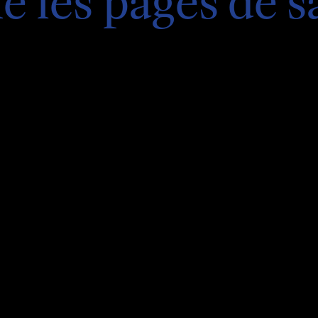
e les pages de s
llées du salon, assister aux rencontres, faire
oix, vibrer avec nos invité·es et célébrer avec 
r les portes du salon !
rouvé que le salon du livre est un lieu vivant, j
uriosité se partage.
hapitre, ensemble.