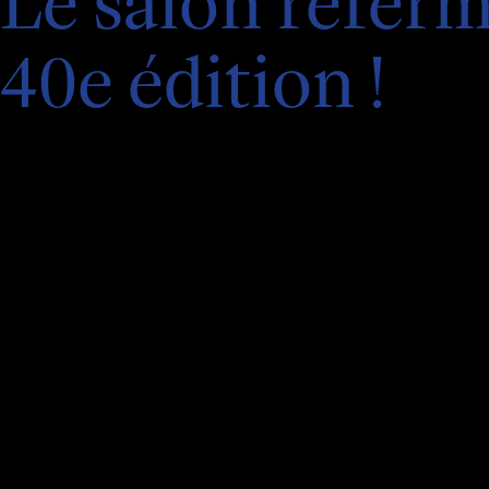
Le salon referm
40e édition !
Merci d’être venu·es nombreux·ses arpenter les a
dédicacer vos ouvrages, découvrir de nouvelles v
cet anniversaire. Vous avez été 61’800 à franchi
Grâce à vous, cette édition a une nouvelle fois p
et ouvert où les histoires rassemblent et où la c
Rendez-vous en 2027 pour écrire un nouveau c