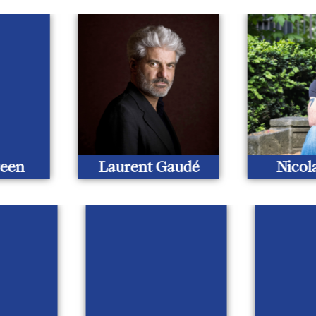
en
Laurent Gaudé
Nicola